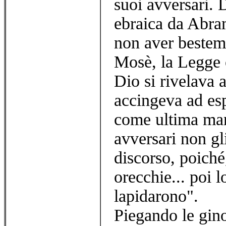
suoi avversari.
ebraica da Abra
non aver bestem
Mosè, la Legge o
Dio si rivelava 
accingeva ad esp
come ultima man
avversari non gl
discorso, poiché
orecchie... poi l
lapidarono".
Piegando le gino