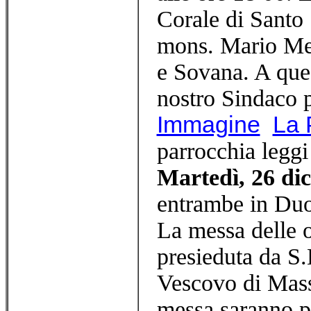
Corale di Santo 
mons. Mario Mei
e Sovana. A ques
nostro Sindaco pe
Immagine
La 
parrocchia legg
Martedì, 26 di
entrambe in Duom
La messa delle o
presieduta da S
Vescovo di Mass
messa saranno pr