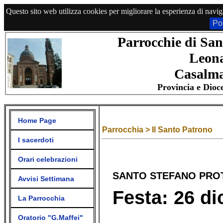
Questo sito web utilizza cookies per migliorare la esperienza di navig
Po
Parrocchie di San
Leon
Casalma
Provincia e Dioc
Home Page
Parrocchia > Il Santo Patrono
I sacerdoti
Orari celebrazioni
SANTO STEFANO PRO
Avvisi Settimana
Festa: 26 d
La Parrocchia
Oratorio "G.Maffei"