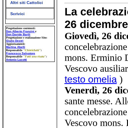
Altri siti Cattolici
La celebrazi
Scrivici
26 dicembre
Progettazione contenuti:
Don Alberto Franzini
e
Giovedì, 26 di
Don Davide Barili
Progettazione e realizzazione Sito:
Giulio Destri
concelebrazione
Aggiornamenti:
Martina Abelli
Responsabile
"Chierichetti"
:
Francesco Salvatore
mons. Erminio D
Responsabile
"Fatti una risata"
:
Antonio Lucotti
Vescovo ausilia
testo omelia
)
Venerdì, 26 di
sante messe. Al
concelebrazione 
Vescovo mons. D