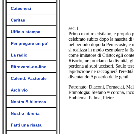
Catechesi
Caritas
sec. I
Ufficio stampa
Primo martire cristiano, e proprio 
celebrato subito dopo la nascita di
Per pregare un po'
nel periodo dopo la Pentecoste, e m
si realizza in modo esemplare la fi
La radio
come imitatore di Cristo; egli conte
Risorto, ne proclama la divinità, gli 
perdona ai suoi uccisori. Saulo tes
Ritrovarci-on-line
lapidazione ne raccoglierà l'eredità 
diventando Apostolo delle genti.
Calend. Pastorale
Patronato: Diaconi, Fornaciai, Mal 
Archivio
Etimologia: Stefano = corona, inco
Emblema: Palma, Pietre
Nostra Biblioteca
Nostra libreria
Fatti una risata