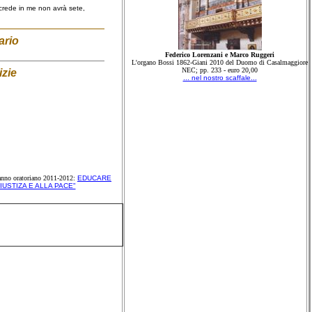
crede in me non avrà sete,
iario
Federico Lorenzani e Marco Ruggeri
L'organo Bossi 1862-Giani 2010 del Duomo di Casalmaggiore
NEC; pp. 233 - euro 20,00
izie
... nel nostro scaffale...
´anno oratoriano 2011-2012:
EDUCARE
IUSTIZA E ALLA PACE"