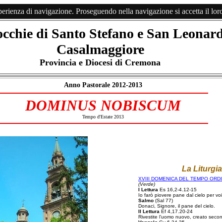
perienza di navigazione. Proseguendo nella navigazione si accetta il lor
occhie di Santo Stefano e San Leonar
Casalmaggiore
Provincia e Diocesi di Cremona
Anno Pastorale 2012-2013
DOMINUS NOBISCUM
Tempo d'Estate 2013
La Liturgia
XVIII DOMENICA DEL TEMPO ORDI
(Verde)
I Lettura
Es 16,2-4.12-15
Io farò piovere pane dal cielo per voi
Salmo
(Sal 77)
Donaci, Signore, il pane del cielo.
II Lettura
Ef 4,17.20-24
Rivestite l’uomo nuovo, creato seco