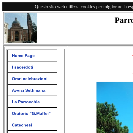
Questo sito web utilizza cookies per migliorare la es
Parr
Home Page
I sacerdoti
Orari celebrazioni
Avvisi Settimana
La Parrocchia
Oratorio "G.Maffei"
Catechesi