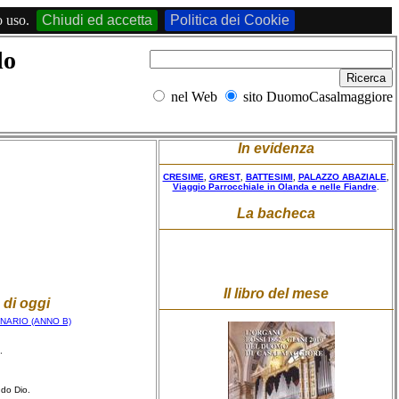
o uso.
Chiudi ed accetta
Politica dei Cookie
do
nel Web
sito DuomoCasalmaggiore
In evidenza
CRESIME
,
GREST
,
BATTESIMI
,
PALAZZO ABAZIALE
,
Viaggio Parrocchiale in Olanda e nelle Fiandre
.
La bacheca
Il libro del mese
 di oggi
NARIO (ANNO B)
.
ndo Dio.