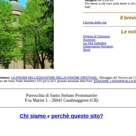
Vangelo
Gv 6,24-35
Chi viene a me non avrà fame e chi 
mai!
Il brev
Liturgia delle ore
Le not
Chiesa di Cremona
Avvenire
La Vita Cattolica
Osservatore Romano
Zenit
 Cremona
:
LA FIGURA DELL'EDUCATORE NELLA VISIONE CRISTIANA
, Messaggio del Vescovo per l
io del Santo Padre Benedetto XVI per la XLV giornata mondiale della Pace
"EDUCARE I GIOVANI ALLA G
Parrocchia di Santo Stefano Protomartire
P.za Marini 1 - 26041 Casalmaggiore (CR)
Chi siamo
e
perchè questo sito?